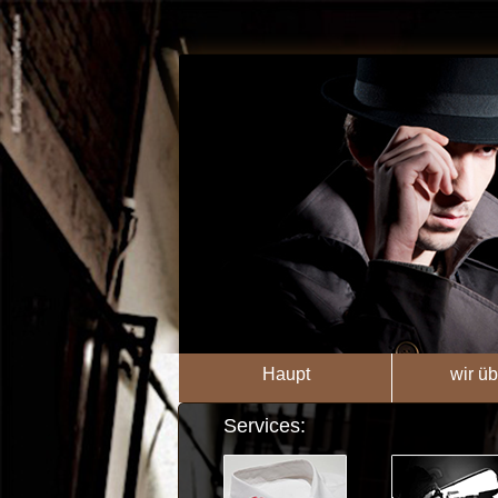
Haupt
wir üb
Services: