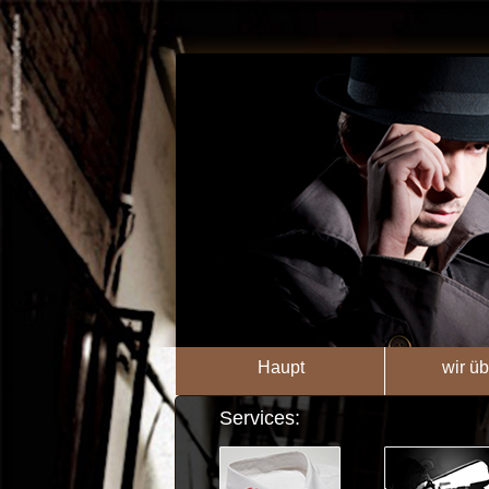
Haupt
wir üb
Services: