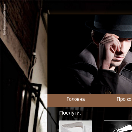
Головна
Про ко
Послуги: