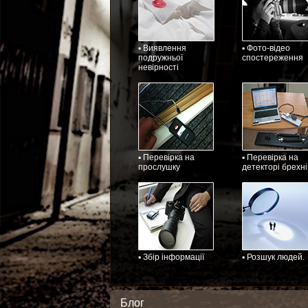
▪ Виявлення
▪ Фото-відео
подружньої
спостереження
невірності
▪ Перевірка на
▪ Перевірка на
прослушку
детекторі брехні
▪ Збір інформації
▪ Розшук людей.
Блог