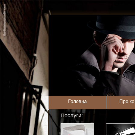
Головна
Про ко
Послуги: