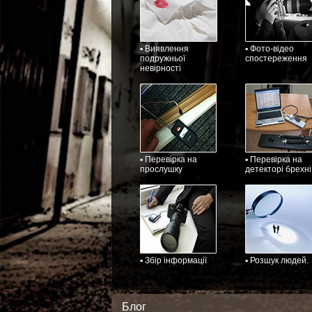
▪ Виявлення
▪ Фото-відео
подружньої
спостереження
невірності
▪ Перевірка на
▪ Перевірка на
прослушку
детекторі брехні
▪ Збір інформації
▪ Розшук людей.
Блог