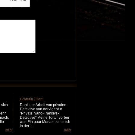
Grateful Client
 sich
Dank der Arbeit von privaten
Detektive von der Agentur
mehr
"Private Ivano-Frankivsk
 nach.
Detective" Meine Tortur vorbei
lle
war. Ein paar Monate, um mich
in der…
mehr
mehr