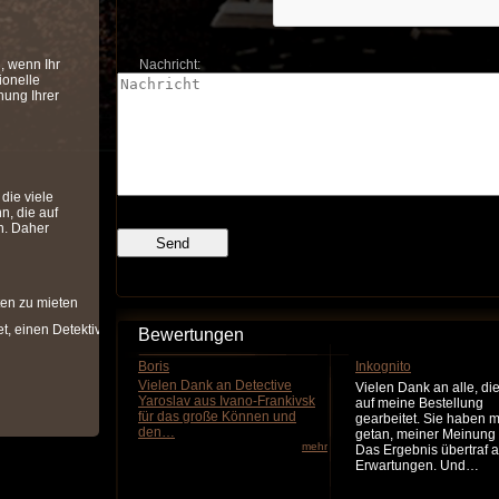
n, wenn Ihr
Nachricht:
ionelle
ung Ihrer
die viele
n, die auf
n. Daher
ten zu mieten
et, einen Detektiv
Bewertungen
Boris
Inkognito
Vielen Dank an Detective
Vielen Dank an alle, die
Yaroslav aus Ivano-Frankivsk
auf meine Bestellung
für das große Können und
gearbeitet. Sie haben 
den…
getan, meiner Meinung
mehr
Das Ergebnis übertraf a
Erwartungen. Und…