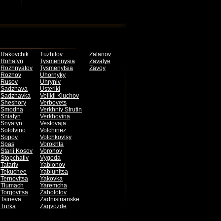
Rakovchik
Tuzhilov
Zalanov
Rohatyn
Tysmennysia
Zavalye
Rozhnyatov
Tysmenytsia
Zavoy
Roznov
Uhornyky
Rusov
Uhryniv
Sadzhava
Usteriki
Sadzhavka
Velikii Kluchov
Sheshory
Verbovets
Smodna
Verkhniy Strutin
Sniatyn
Verkhovina
Snyatyn
Vestovaja
Solotvino
Volchinez
Sopov
Volchkovtsy
Spas
Vorokhta
Starii Kosov
Voronov
Stopchativ
Vygoda
Tatariv
Yablonov
Tekuchee
Yablunitsa
Ternovitsa
Yakovka
Tlumach
Yaremcha
Torgovitsa
Zabolotov
Tsineva
Zadnistrianske
Turka
Zagvozde