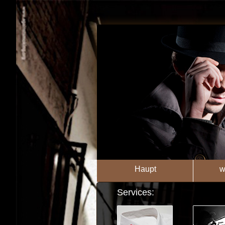
Haupt
w
Services: