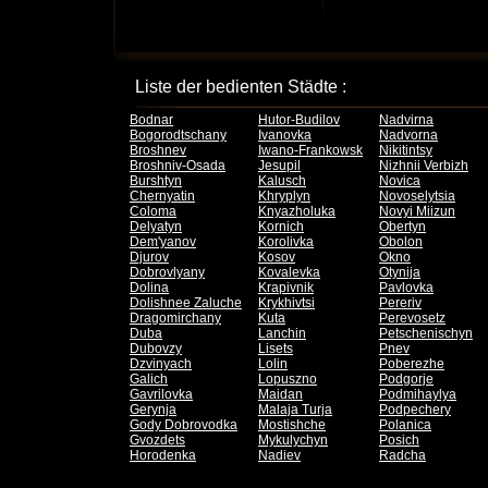
Liste der bedienten Städte :
Bodnar
Hutor-Budilov
Nadvirna
Bogorodtschany
Ivanovka
Nadvorna
Broshnev
Iwano-Frankowsk
Nikitintsy
Broshniv-Osada
Jesupil
Nizhnii Verbizh
Burshtyn
Kalusch
Novica
Chernyatin
Khryplyn
Novoselytsia
Coloma
Knyazholuka
Novyi Miizun
Delyatyn
Kornich
Obertyn
Dem'yanov
Korolivka
Obolon
Djurov
Kosov
Okno
Dobrovlyany
Kovalevka
Otynija
Dolina
Krapivnik
Pavlovka
Dolishnee Zaluche
Krykhivtsi
Pereriv
Dragomirchany
Kuta
Perevosetz
Duba
Lanchin
Petschenischyn
Dubovzy
Lisets
Pnev
Dzvinyach
Lolin
Poberezhe
Galich
Lopuszno
Podgorje
Gavrilovka
Maidan
Podmihaylya
Gerynja
Malaja Turja
Podpechery
Gody Dobrovodka
Mostishche
Polanica
Gvozdets
Mykulychyn
Posich
Horodenka
Nadiev
Radcha