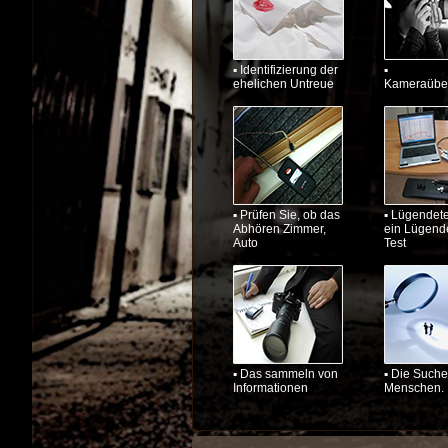
▪ Identifizierung der
▪
ehelichen Untreue
Kameraübe
▪ Prüfen Sie, ob das
▪ Lügendete
Abhören Zimmer,
ein Lügende
Auto
Test
▪ Das sammeln von
▪ Die Suche
Informationen
Menschen.