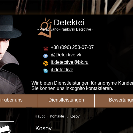
Detektei
«Privat Ivano-Frankivsk Detective»
+38 (096) 253-07-07
@Detectiveivfr
if.detective@bk.ru
if.detective
Wir bieten Dienstleistungen für anonyme Kunde
Sie können uns inkognito kontaktieren.
ir über uns
Dienstleistungen
Bewertung
Haupt
→
Kontakte
→
Kosov
Kosov