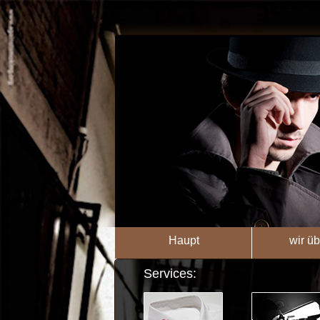
Haupt
wir üb
Services: