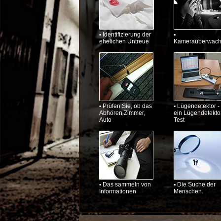
▪ Identifizierung der
▪
ehelichen Untreue
Kameraüberwac
▪ Prüfen Sie, ob das
▪ Lügendetektor -
Abhören Zimmer,
ein Lügendetekto
Auto
Test
▪ Das sammeln von
▪ Die Suche der
Informationen
Menschen.