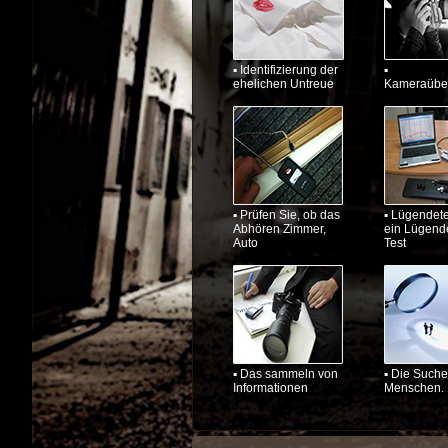
▪ Identifizierung der
▪
ehelichen Untreue
Kameraübe
▪ Prüfen Sie, ob das
▪ Lügendete
Abhören Zimmer,
ein Lügende
Auto
Test
▪ Das sammeln von
▪ Die Suche
Informationen
Menschen.