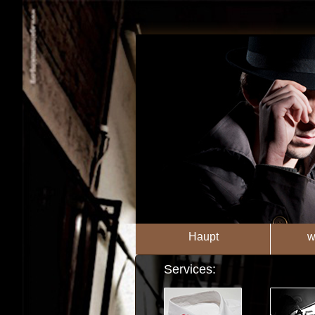
Haupt
w
Services: