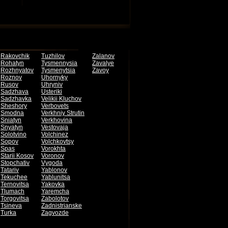
Rakovchik
Tuzhilov
Zalanov
Rohatyn
Tysmennysia
Zavalye
Rozhnyatov
Tysmenytsia
Zavoy
Roznov
Uhornyky
Rusov
Uhryniv
Sadzhava
Usteriki
Sadzhavka
Velikii Kluchov
Sheshory
Verbovets
Smodna
Verkhniy Strutin
Sniatyn
Verkhovina
Snyatyn
Vestovaja
Solotvino
Volchinez
Sopov
Volchkovtsy
Spas
Vorokhta
Starii Kosov
Voronov
Stopchativ
Vygoda
Tatariv
Yablonov
Tekuchee
Yablunitsa
Ternovitsa
Yakovka
Tlumach
Yaremcha
Torgovitsa
Zabolotov
Tsineva
Zadnistrianske
Turka
Zagvozde