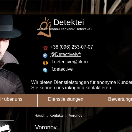
Detektei
«Privat Ivano-Frankivsk Detective»
+38 (096) 253-07-07
@Detectiveivfr
if.detective@bk.ru
if.detective
Wir bieten Dienstleistungen für anonyme Kunde
Sie können uns inkognito kontaktieren.
ir über uns
Dienstleistungen
Bewertung
Haupt
→
Kontakte
→
Voronov
Voronov