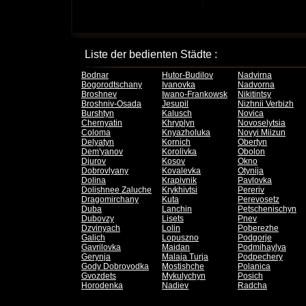
Liste der bedienten Städte :
Bodnar
Hutor-Budilov
Nadvirna
Bogorodtschany
Ivanovka
Nadvorna
Broshnev
Iwano-Frankowsk
Nikitintsy
Broshniv-Osada
Jesupil
Nizhnii Verbizh
Burshtyn
Kalusch
Novica
Chernyatin
Khryplyn
Novoselytsia
Coloma
Knyazholuka
Novyi Miizun
Delyatyn
Kornich
Obertyn
Dem'yanov
Korolivka
Obolon
Djurov
Kosov
Okno
Dobrovlyany
Kovalevka
Otynija
Dolina
Krapivnik
Pavlovka
Dolishnee Zaluche
Krykhivtsi
Pereriv
Dragomirchany
Kuta
Perevosetz
Duba
Lanchin
Petschenischyn
Dubovzy
Lisets
Pnev
Dzvinyach
Lolin
Poberezhe
Galich
Lopuszno
Podgorje
Gavrilovka
Maidan
Podmihaylya
Gerynja
Malaja Turja
Podpechery
Gody Dobrovodka
Mostishche
Polanica
Gvozdets
Mykulychyn
Posich
Horodenka
Nadiev
Radcha