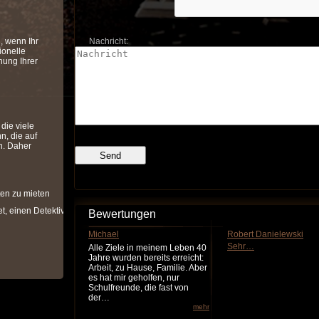
n, wenn Ihr
Nachricht:
ionelle
ung Ihrer
die viele
n, die auf
n. Daher
ten zu mieten
et, einen Detektiv
Bewertungen
Michael
Robert Danielewski
Sehr…
Alle Ziele in meinem Leben 40
Jahre wurden bereits erreicht:
Arbeit, zu Hause, Familie. Aber
es hat mir geholfen, nur
Schulfreunde, die fast von
der…
mehr