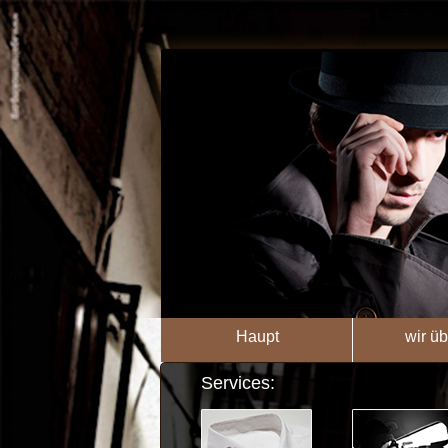
Haupt
wir üb
Services: