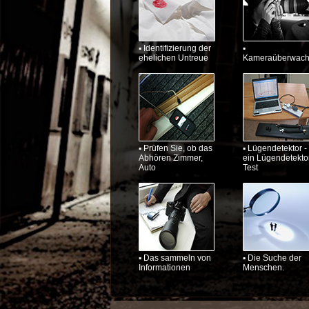
▪ Identifizierung der
▪
ehelichen Untreue
Kameraüberwac
▪ Prüfen Sie, ob das
▪ Lügendetektor -
Abhören Zimmer,
ein Lügendetekto
Auto
Test
▪ Das sammeln von
▪ Die Suche der
Informationen
Menschen.