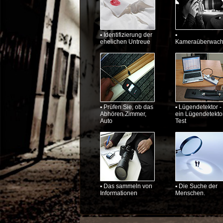
▪ Identifizierung der
▪
ehelichen Untreue
Kameraüberwac
▪ Prüfen Sie, ob das
▪ Lügendetektor -
Abhören Zimmer,
ein Lügendetekto
Auto
Test
▪ Das sammeln von
▪ Die Suche der
Informationen
Menschen.