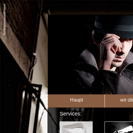
Haupt
wir üb
Services: