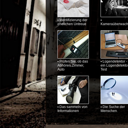
▪ Identifizierung der
▪
ehelichen Untreue
Kameraüberwac
▪ Prüfen Sie, ob das
▪ Lügendetektor -
Abhören Zimmer,
ein Lügendetekto
Auto
Test
▪ Das sammeln von
▪ Die Suche der
Informationen
Menschen.