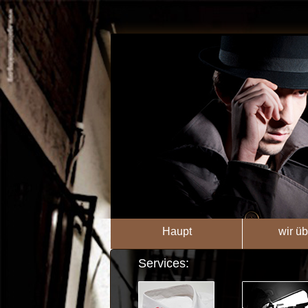
Haupt
wir üb
Services: