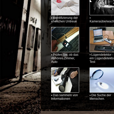
▪ Identifizierung der
▪
ehelichen Untreue
Kameraüberwac
▪ Prüfen Sie, ob das
▪ Lügendetektor -
Abhören Zimmer,
ein Lügendetekto
Auto
Test
▪ Das sammeln von
▪ Die Suche der
Informationen
Menschen.