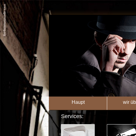
Haupt
wir üb
Services: