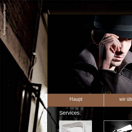
Haupt
wir üb
Services: