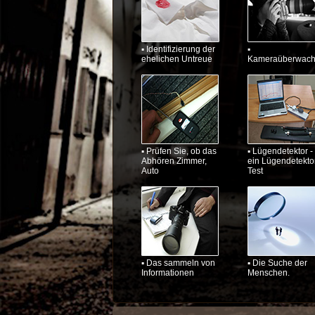
▪ Identifizierung der
▪
ehelichen Untreue
Kameraüberwac
▪ Prüfen Sie, ob das
▪ Lügendetektor -
Abhören Zimmer,
ein Lügendetekto
Auto
Test
▪ Das sammeln von
▪ Die Suche der
Informationen
Menschen.