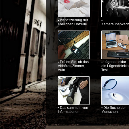
▪ Identifizierung der
▪
ehelichen Untreue
Kameraüberwac
▪ Prüfen Sie, ob das
▪ Lügendetektor -
Abhören Zimmer,
ein Lügendetekto
Auto
Test
▪ Das sammeln von
▪ Die Suche der
Informationen
Menschen.