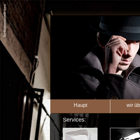
Haupt
wir üb
Services: