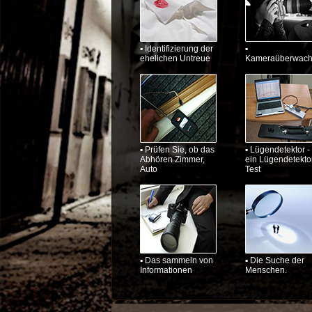
▪ Identifizierung der
▪
ehelichen Untreue
Kameraüberwac
▪ Prüfen Sie, ob das
▪ Lügendetektor -
Abhören Zimmer,
ein Lügendetekto
Auto
Test
▪ Das sammeln von
▪ Die Suche der
Informationen
Menschen.