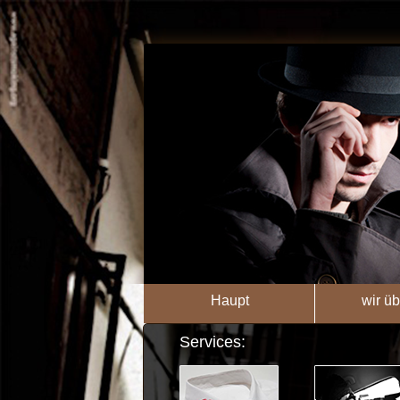
Haupt
wir üb
Services: